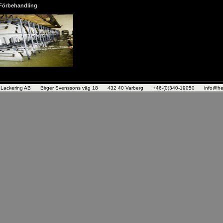
Förbehandling
 Lackering AB
Birger Svenssons väg 18
432 40 Varberg
+46-(0)340-19050
info@he