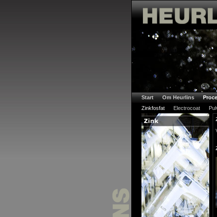
Start
Om Heurlins
Proce
Zinkfosfat
Electrocoat
Pul