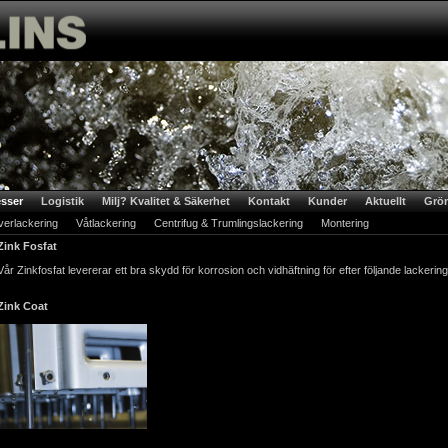
sser
Logistik
Milj? Kvalitet & Säkerhet
Kontakt
Kunder
Aktuellt
Grön
verlackering
Våtlackering
Centrifug & Trumlingslackering
Montering
Zink Fosfat
Vår Zinkfosfat levererar ett bra skydd för korrosion och vidhäftning för efter följande lackerin
Zink Coat